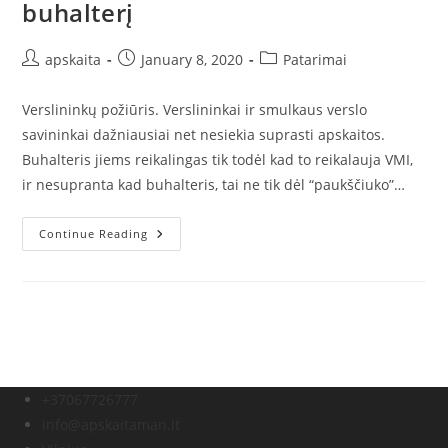
buhalterį
Post
Post
Post
apskaita
January 8, 2020
Patarimai
author:
published:
category:
Verslininkų požiūris. Verslininkai ir smulkaus verslo
savininkai dažniausiai net nesiekia suprasti apskaitos.
Buhalteris jiems reikalingas tik todėl kad to reikalauja VMI,
ir nesupranta kad buhalteris, tai ne tik dėl “paukščiuko”…
Verslininkų
Continue Reading
Požiūris
Į
Buhalteriją
Ir
Daromos
Klaidos
Renkantis
Buhalterį
+37067726777
info@apskaitaman.lt