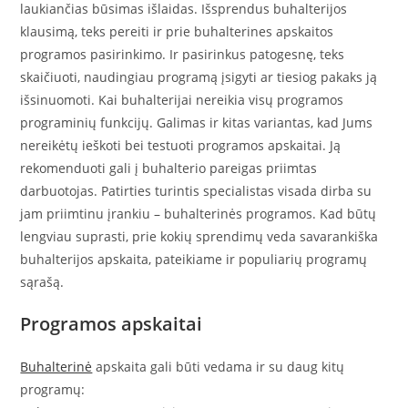
laukiančias būsimas išlaidas. Išsprendus buhalterijos
klausimą, teks pereiti ir prie buhalterines apskaitos
programos pasirinkimo. Ir pasirinkus patogesnę, teks
skaičiuoti, naudingiau programą įsigyti ar tiesiog pakaks ją
išsinuomoti. Kai buhalterijai nereikia visų programos
programinių funkcijų. Galimas ir kitas variantas, kad Jums
nereikėtų ieškoti bei testuoti programos apskaitai. Ją
rekomenduoti gali į buhalterio pareigas priimtas
darbuotojas. Patirties turintis specialistas visada dirba su
jam priimtinu įrankiu – buhalterinės programos. Kad būtų
lengviau suprasti, prie kokių sprendimų veda savarankiška
buhalterijos apskaita, pateikiame ir populiarių programų
sąrašą.
Programos apskaitai
Buhalterinė
apskaita gali būti vedama ir su daug kitų
programų: