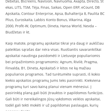
Debetas, Bscreens, Navision, Navnuoma, Axapta, Directo, St
ekas, LITS, TSM, Tėja, Finas, Saikas, Open ERP, eCount, DB
Apskaita, Contour Enterprise, Apsa, Buhalterija 8, Paulita BC
Plius, Euroskaita, Labbis Konto Bonus, Vikarina, Alga
2000, Profit-W, Optimum, Dineta, Hansa World, Nevda –
Biudžetas ir kt.
Kaip matote, programų apskaitai tikrai yra daug ir aukščiau
pateiktas sąrašas dar nėra visas. Ruošiantis savarankiškai
apskaitai naudinga pasidomėti ir Lietuvoje populiariomis
bei pripažintomis programomis: Agnum, Rivilė, Pragma,
Finvalda, B1, Dineta, Apskaita5 ir kitos ne ką mažiau
populiarios programos. Tad turėtumėte suprasti, iš kokio
kiekio apskaitos programų Jums teks pasirinkti. Kiekviena
programų turi savo kainą planui vienam mėnesiui. Į
pasirinktą planą gali būti įtrauktos ir papildomos funkcijos.
Gali būti ir nereikalingos Jūsų vykdomos veiklos apskaitai,
todėl gali tekti mokėti ir už papildomas paslaugas, kurių