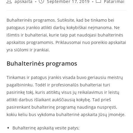
Post
Post
Post
apskaita
September 17, 2019
Patarimai
author:
published:
category:
Buhalterinės programos. Sutiksite, kad be tinkamo bei
patogaus įrankio atlikti darbų kokybiškai neįmanoma. Ne
išimtis ir buhalteriai, kurie taip pat naudojasi buhalterinės
apskaitos programomis. Priklausomai nuo poreikio apskaitai
yra siūlomi ir įrankiai.
Buhalterinės programos
Tinkamas ir patogus įrankis visada buvo geriausiu meistrų
pagalbininku. Todėl ir profesionalūs buhalteriai turi
pasirinkę tokį, kuris atitiktų visus jų reikalavimus ir leistų
atlikti darbus išlaikant aukščiausią kokybę. Tad prieš
pasirenkant buhalterinę programą naudinga nuspręsti,
kokiu keliu bus vykdoma buhalterinė apskaita Jūsų įmonėje.
Buhalterinę apskaitą vesite patys;