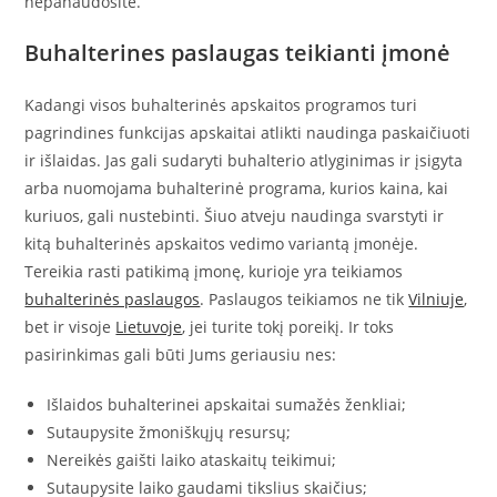
nepanaudosite.
Buhalterines paslaugas teikianti įmonė
Kadangi visos buhalterinės apskaitos programos turi
pagrindines funkcijas apskaitai atlikti naudinga paskaičiuoti
ir išlaidas. Jas gali sudaryti buhalterio atlyginimas ir įsigyta
arba nuomojama buhalterinė programa, kurios kaina, kai
kuriuos, gali nustebinti. Šiuo atveju naudinga svarstyti ir
kitą buhalterinės apskaitos vedimo variantą įmonėje.
Tereikia rasti patikimą įmonę, kurioje yra teikiamos
buhalterinės paslaugos
. Paslaugos teikiamos ne tik
Vilniuje
,
bet ir visoje
Lietuvoje
, jei turite tokį poreikį. Ir toks
pasirinkimas gali būti Jums geriausiu nes:
Išlaidos buhalterinei apskaitai sumažės ženkliai;
Sutaupysite žmoniškųjų resursų;
Nereikės gaišti laiko ataskaitų teikimui;
Sutaupysite laiko gaudami tikslius skaičius;