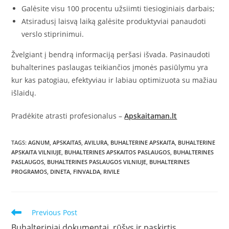
Galėsite visu 100 procentu užsiimti tiesioginiais darbais;
Atsiradusį laisvą laiką galėsite produktyviai panaudoti
verslo stiprinimui.
Žvelgiant į bendrą informaciją peršasi išvada. Pasinaudoti
buhalterines paslaugas teikiančios įmonės pasiūlymu yra
kur kas patogiau, efektyviau ir labiau optimizuota su mažiau
išlaidų.
Pradėkite atrasti profesionalus –
Apskaitaman.lt
TAGS
:
AGNUM
,
APSKAITA5
,
AVILURA
,
BUHALTERINE APSKAITA
,
BUHALTERINE
APSKAITA VILNIUJE
,
BUHALTERINES APSKAITOS PASLAUGOS
,
BUHALTERINES
PASLAUGOS
,
BUHALTERINES PASLAUGOS VILNIUJE
,
BUHALTERINES
PROGRAMOS
,
DINETA
,
FINVALDA
,
RIVILE
Read
Previous Post
more
Buhalteriniai dokumentai, rūšys ir paskirtis