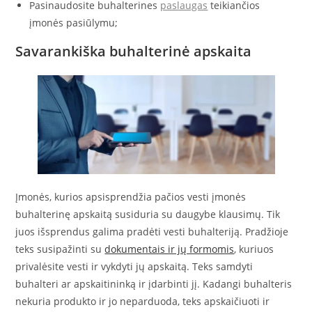
Pasinaudosite buhalterines
paslaugas
teikiančios
įmonės pasiūlymu;
Savarankiška buhalterinė apskaita
Įmonės, kurios apsisprendžia pačios vesti įmonės
buhalterinę apskaitą susiduria su daugybe klausimų. Tik
juos išsprendus galima pradėti vesti buhalteriją. Pradžioje
teks susipažinti su
dokumentais ir jų formomis
, kuriuos
privalėsite vesti ir vykdyti jų apskaitą. Teks samdyti
buhalteri ar apskaitininką ir įdarbinti jį. Kadangi buhalteris
nekuria produkto ir jo neparduoda, teks apskaičiuoti ir